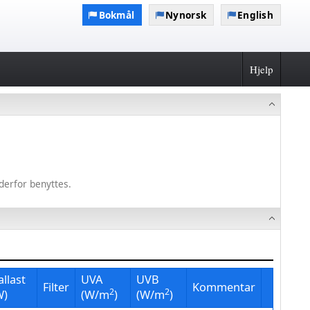
Bokmål
Nynorsk
English
Hjelp
derfor benyttes.
allast
UVA
UVB
Filter
Kommentar
2
2
W)
(W/m
)
(W/m
)