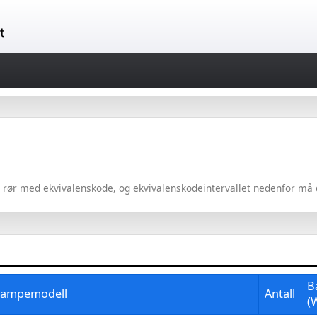
 rør med ekvivalenskode, og ekvivalenskodeintervallet nedenfor må 
B
/lampemodell
Antall
(