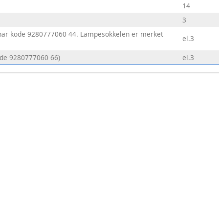
14
3
har kode 9280777060 44. Lampesokkelen er merket
el.3
de 9280777060 66)
el.3