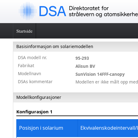
Startside
Basisinformasjon om solariemodellen
DSA modell nr.
95-293
Fabrikat
Alisun BV
Modellnavn
SunVision 14FFF-canopy
DSAs kommentar
Modellen er ikke målt opp med
Modellkonfigurasjoner
Konfigurasjon
1
Posisjon i solarium
Ekvivalenskodeintervall