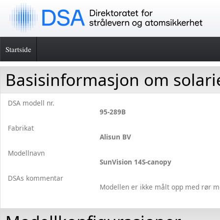
Startside
Basisinformasjon om solar
DSA modell nr.
95-289B
Fabrikat
Alisun BV
Modellnavn
SunVision 14S-canopy
DSAs kommentar
Modellen er ikke målt opp med rør m